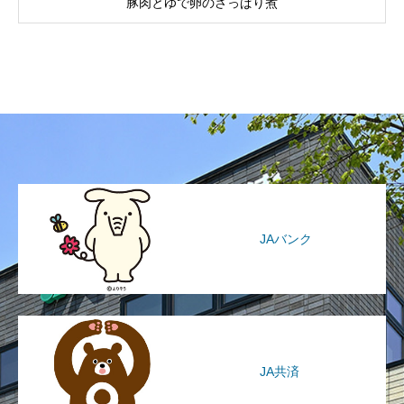
豚肉とゆで卵のさっぱり煮
JAバンク
JA共済