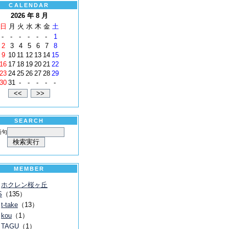
CALENDAR
2026 年 8 月
日
月
火
水
木
金
土
-
-
-
-
-
-
1
2
3
4
5
6
7
8
9
10
11
12
13
14
15
16
17
18
19
20
21
22
23
24
25
26
27
28
29
30
31
-
-
-
-
-
SEARCH
語句
MEMBER
ホクレン桜ヶ丘
S
（135）
t-take
（13）
kou
（1）
TAGU
（1）