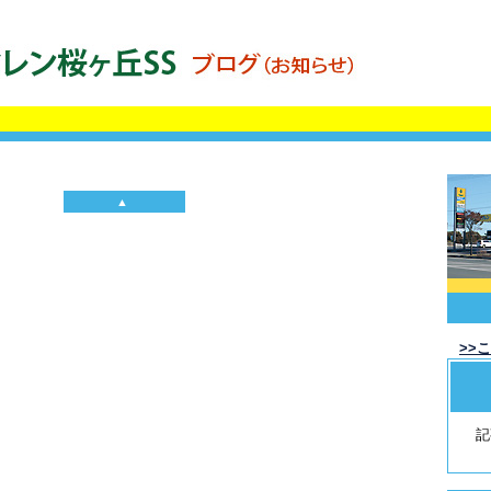
▲
>>
記