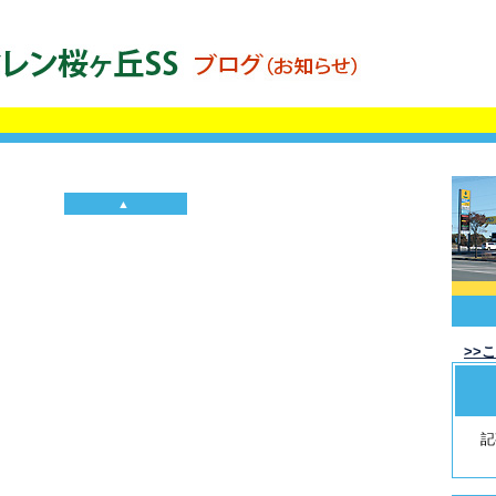
▲
>>
記