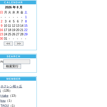
CALENDAR
2026 年 8 月
日
月
火
水
木
金
土
-
-
-
-
-
-
1
2
3
4
5
6
7
8
9
10
11
12
13
14
15
16
17
18
19
20
21
22
23
24
25
26
27
28
29
30
31
-
-
-
-
-
SEARCH
語句
MEMBER
ホクレン桜ヶ丘
S
（135）
t-take
（13）
kou
（1）
TAGU
（1）