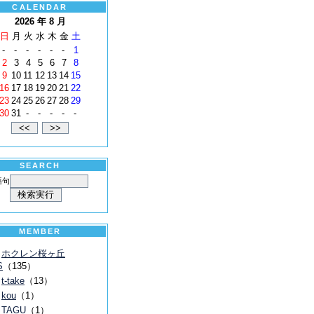
CALENDAR
2026 年 8 月
日
月
火
水
木
金
土
-
-
-
-
-
-
1
2
3
4
5
6
7
8
9
10
11
12
13
14
15
16
17
18
19
20
21
22
23
24
25
26
27
28
29
30
31
-
-
-
-
-
SEARCH
語句
MEMBER
ホクレン桜ヶ丘
S
（135）
t-take
（13）
kou
（1）
TAGU
（1）