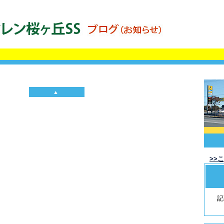
▲
>>
記